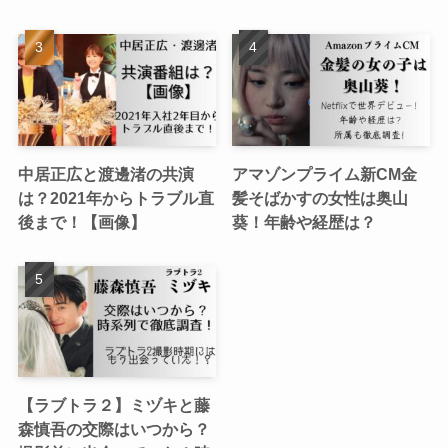
中居正広と渡邊渚の共演
アマゾンプライム新CM金
は？2021年からトラブル直
髪そばかすの女性は奥山
後まで！【画像】
葵！年齢や経歴は？
【ラブトラ２】ミヅキと藤
森慎吾の交際はいつから？