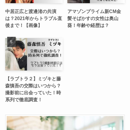
中居正広と渡邊渚の共演
アマゾンプライム新CM金
は？2021年からトラブル直
髪そばかすの女性は奥山
後まで！【画像】
葵！年齢や経歴は？
【ラブトラ２】ミヅキと藤
森慎吾の交際はいつから？
撮影前に出会っていた！時
系列で徹底調査！