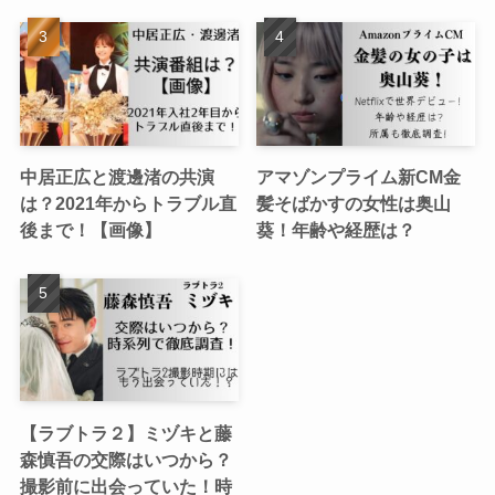
中居正広と渡邊渚の共演
アマゾンプライム新CM金
は？2021年からトラブル直
髪そばかすの女性は奥山
後まで！【画像】
葵！年齢や経歴は？
【ラブトラ２】ミヅキと藤
森慎吾の交際はいつから？
撮影前に出会っていた！時