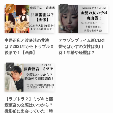
中居正広と渡邊渚の共演
アマゾンプライム新CM金
は？2021年からトラブル直
髪そばかすの女性は奥山
後まで！【画像】
葵！年齢や経歴は？
【ラブトラ２】ミヅキと藤
森慎吾の交際はいつから？
撮影前に出会っていた！時