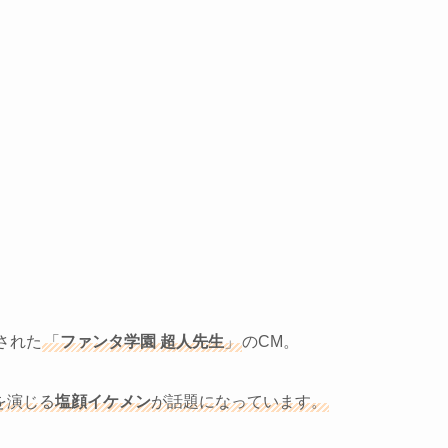
された
「
ファンタ学園 超人先生
」
のCM。
を演じる
塩顔イケメン
が話題になっています。