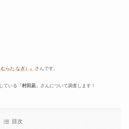
（むらた なぎ）』
さんです。
じている『
村田凪
』さんについて調査します！
目次