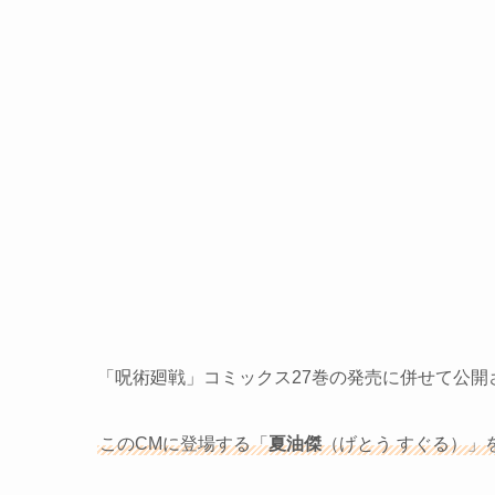
「呪術廻戦」コミックス27巻の発売に併せて公開
このCMに登場する「
夏油傑
（げとう すぐる）」