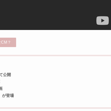
CM？
にて公開
ボ
画
』が登場