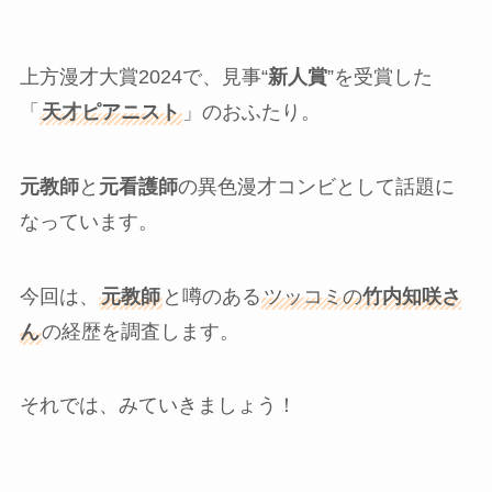
上方漫才大賞2024で、見事“
新人賞
”を受賞した
「
天才ピアニスト
」のおふたり。
元教師
と
元看護師
の異色漫才コンビとして話題に
なっています。
今回は、
元教師
と噂のある
ツッコミの
竹内知咲さ
ん
の経歴を調査します。
それでは、みていきましょう！