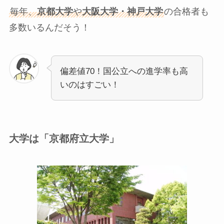
毎年、
京都大学
や
大阪大学・神戸大学
の合格者も
多数いるんだそう！
偏差値70！国公立への進学率も高
いのはすごい！
大学は「京都府立大学」