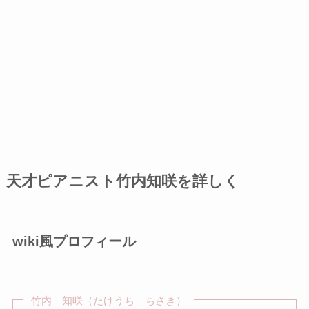
天才ピアニスト竹内知咲を詳しく
wiki風プロフィール
竹内 知咲（たけうち ちさき）