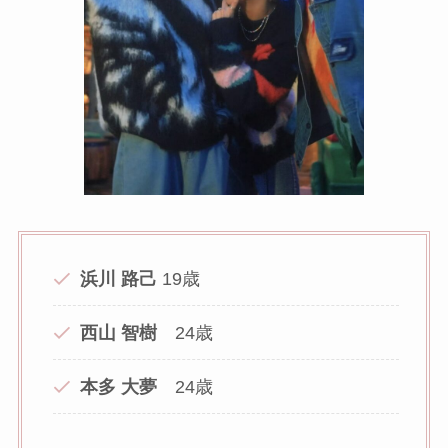
浜川 路己
19歳
西山 智樹
24歳
本多 大夢
24歳