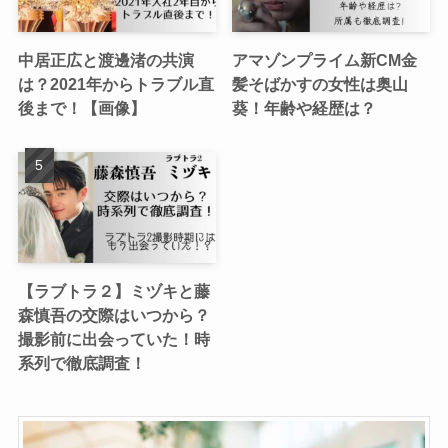
中居正広と渡邊渚の共演
アマゾンプライム新CM金
は？2021年からトラブル直
髪そばかすの女性は奥山
後まで！【画像】
葵！年齢や経歴は？
【ラブトラ２】ミヅキと藤
森慎吾の交際はいつから？
撮影前に出会っていた！時
系列で徹底調査！