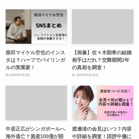
柴田マイケル空也のインス
【画像】佐々木朗希の結婚
タは？ハーフでバイリンガ
相手はだれ？交際期間2年
ルの実業家！
の真相を調査！
2025年3月3日
2025年2月22日
中居正広がシンガポールへ
渡邊渚の会見はいつ？内容
海外逃亡？資産100億が賠
や詳細を調査！誹謗中傷に