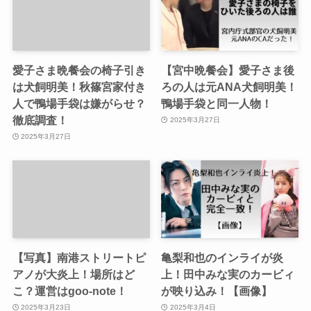
愛子さま晩餐会の椅子引き
【宮中晩餐会】愛子さま後
は犬飼明美！秋篠宮家付き
ろの人は元ANA犬飼明美！
人で鴨場手袋は嫌がらせ？
鴨場手袋と同一人物！
徹底調査！
2025年3月27日
2025年3月27日
【写真】南港ストリートピ
亀梨和也のインライが炎
アノが大炎上！場所はど
上！田中みな実のカービィ
こ？運営はgoo-note！
が映り込み！【画像】
2025年3月23日
2025年3月4日