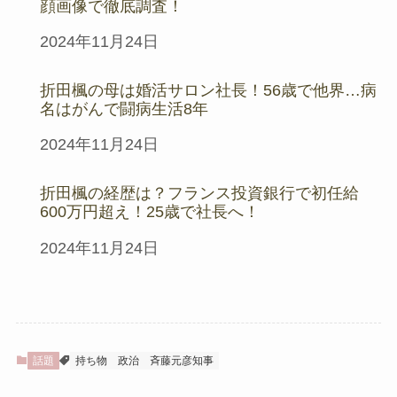
顔画像で徹底調査！
日付
2024年11月24日
折田楓の母は婚活サロン社長！56歳で他界…病
名はがんで闘病生活8年
日付
2024年11月24日
折田楓の経歴は？フランス投資銀行で初任給
600万円超え！25歳で社長へ！
日付
2024年11月24日
話題
持ち物
政治
斉藤元彦知事