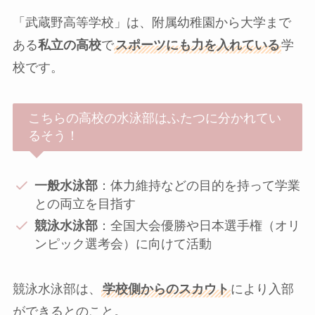
「武蔵野高等学校」は、附属幼稚園から大学まで
ある
私立の高校
で
スポーツにも力を入れている
学
校です。
こちらの高校の水泳部はふたつに分かれてい
るそう！
一般水泳部
：体力維持などの目的を持って学業
との両立を目指す
競泳水泳部
：全国大会優勝や日本選手権（オリ
ンピック選考会）に向けて活動
競泳水泳部は、
学校側からのスカウト
により入部
ができるとのこと。