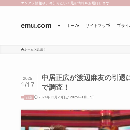
エンタメ情報や、今知りたい！最新情報をお届けします
emu.com
ホーム
サイトマップ
プライ
ホーム
話題
中居正広が渡辺麻友の引退
2025
1/17
で調査！
2024年12月28日
2025年1月17日
話題