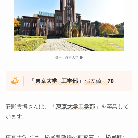
引用：東京大学HP
『
東京大学
工学部
』
偏差値：
70
安野貴博さんは、「
東京大学工学部
」を卒業して
います。
東京大学では、松尾豊教授の研究室（＝
松尾研
）