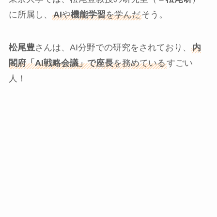
に所属し、
AI
や
機能学習
を学んだ
そう。
松尾豊
さんは、AI分野での研究をされており、
内
閣府「AI戦略会議」で座長
を務めている
すごい
人！