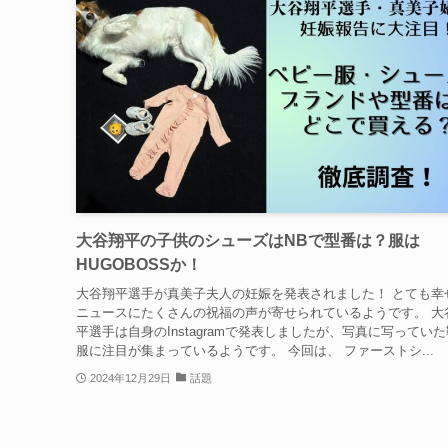
大谷翔平の子供のシューズはNBで型番は？服は
HUGOBOSSか！
大谷翔平選手が真美子夫人の妊娠を発表されました！ とても幸
ニュースにたくさんの祝福の声が寄せられているようです。 大
平選手は自身のInstagramで発表しましたが、写真に写ってい
服に注目が集まっているようです。 今回は、 ファーストシ...
2024年12月29日
話題