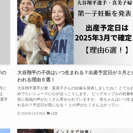
年の
大谷翔平の子供はいつ生まれる？出産予定日が３月と
われる理由６選！
共に
大谷翔平選手が妻・真美子さんの妊娠を発表しましたね！ とても
は
めでたいニュースに心がほっこりします。 ビッグカップルの妊娠
希選手
告に祝福の声がたくさん寄せられていますが、 赤ちゃんはいつ生
れるの？予定日が気になる！ との声がたくさん上がってい...
2024年12月30日
話題