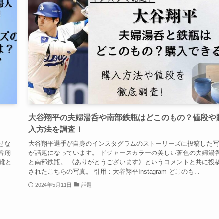
大谷翔平の夫婦湯呑や南部鉄瓶はどこのもの？値段や
入方法を調査！
せな
大谷翔平選手が自身のインスタグラムのストーリーズに投稿した写
谷翔
が話題になっています。 ドジャースカラーの美しい蒼色の夫婦湯
た靴と
と南部鉄瓶。 《ありがとうございます》というコメントと共に投
されたこちらの写真。 引用：大谷翔平Instagram どこのも...
2024年5月11日
話題