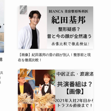
【画像】紀田基邦の昔の顔が別人！整形前と現
購
在を徹底比較！
真
呑
稿