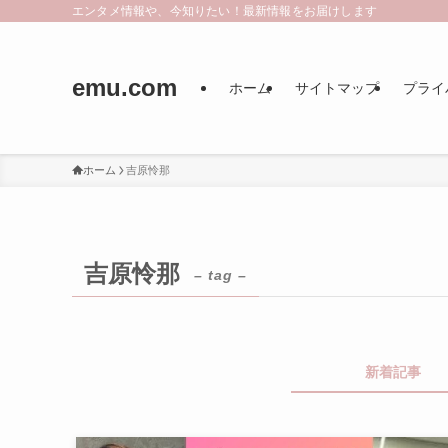
エンタメ情報や、今知りたい！最新情報をお届けします
emu.com
ホーム
サイトマップ
プライ
ホーム
吉原怜那
吉原怜那
– tag –
新着記事