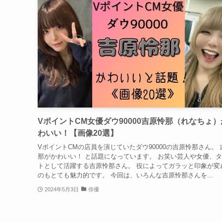
VポイントCM女優ダウ90000吉原怜那（れなちょ
わいい！【画像20選】
VポイントCMの店員を演じていたダウ90000の吉原怜那さん。 
那がかわいい！ と話題になっています。 お笑い芸人や女優、
トとして活躍する吉原怜那さん。 役によってガラッと印象が変
のもとても魅力的です。 今回は、いろんな吉原怜那さんを...
2024年5月3日
俳優