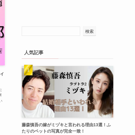
検索
人気記事
ィ
た
M
い
藤森慎吾の嫁がミヅキと言われる理由13選！ふ
たりのペットの写真が完全一致！