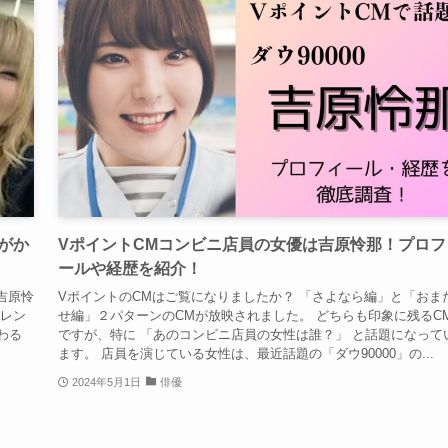
）がか
VポイントCMコンビニ店員の女優は吉原怜那！プロフ
ールや経歴を紹介！
吉原怜
VポイントのCMはご覧になりましたか？ 「さよなら編」と「おま
タレン
せ編」２パターンのCMが放映されました。 どちらも印象に残るC
わる
ですが、特に 「あのコンビニ店員の女性は誰？」 と話題になって
ます。 店員を演じている女性は、最近話題の「ダウ90000」の...
2024年5月1日
俳優