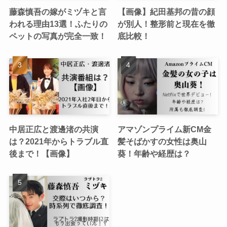
藤森慎吾の嫁がミヅキと言
【画像】紀田基邦の昔の顔
われる理由13選！ふたりの
が別人！整形前と現在を徹
ペットの写真が完全一致！
底比較！
中居正広と渡邊渚の共演
アマゾンプライム新CM金
は？2021年からトラブル直
髪そばかすの女性は奥山
後まで！【画像】
葵！年齢や経歴は？